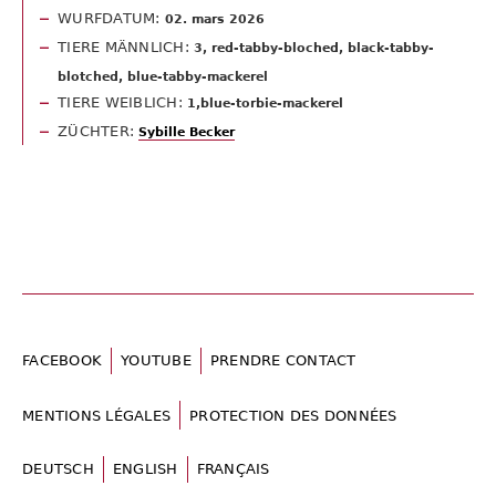
WURFDATUM:
02. mars 2026
TIERE MÄNNLICH:
3, red-tabby-bloched, black-tabby-
blotched, blue-tabby-mackerel
TIERE WEIBLICH:
1,blue-torbie-mackerel
ZÜCHTER:
Sybille Becker
FACEBOOK
YOUTUBE
PRENDRE CONTACT
MENTIONS LÉGALES
PROTECTION DES DONNÉES
DEUTSCH
ENGLISH
FRANÇAIS